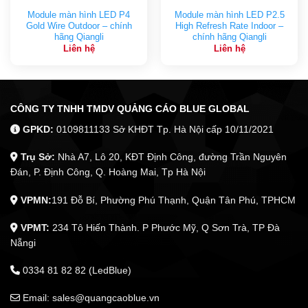
Module màn hình LED P4
Module màn hình LED P2.5
Gold Wire Outdoor – chính
High Refresh Rate Indoor –
hãng Qiangli
chính hãng Qiangli
Liên hệ
Liên hệ
CÔNG TY TNHH TMDV QUẢNG CÁO BLUE GLOBAL
GPKD:
0109811133 Sở KHĐT Tp. Hà Nội cấp 10/11/2021
Trụ Sở:
Nhà A7, Lô 20, KĐT Định Công, đường Trần Nguyên
Đán, P. Định Công, Q. Hoàng Mai, Tp Hà Nội
VPMN:
191 Đỗ Bí, Phường Phú Thạnh, Quận Tân Phú, TPHCM
VPMT:
234 Tô Hiến Thành. P Phước Mỹ, Q Sơn Trà, TP Đà
Nẵngi
0334 81 82 82 (LedBlue)
Email: sales@quangcaoblue.vn