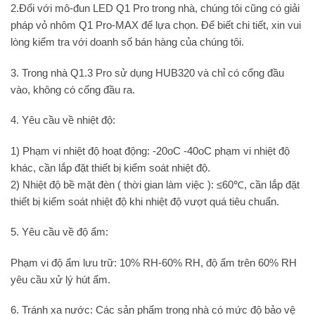
2.Đối với mô-đun LED Q1 Pro trong nhà, chúng tôi cũng có giải
pháp vỏ nhôm Q1 Pro-MAX để lựa chọn. Để biết chi tiết, xin vui
lòng kiểm tra với doanh số bán hàng của chúng tôi.
3. Trong nhà Q1.3 Pro sử dụng HUB320 và chỉ có cổng đầu
vào, không có cổng đầu ra.
4. Yêu cầu về nhiệt độ:
1) Phạm vi nhiệt độ hoạt động: -20oC -40oC phạm vi nhiệt độ
khác, cần lắp đặt thiết bị kiểm soát nhiệt độ.
2) Nhiệt độ bề mặt đèn ( thời gian làm việc ): ≤60℃, cần lắp đặt
thiết bị kiểm soát nhiệt độ khi nhiệt độ vượt quá tiêu chuẩn.
5. Yêu cầu về độ ẩm:
Phạm vi độ ẩm lưu trữ: 10% RH-60% RH, độ ẩm trên 60% RH
yêu cầu xử lý hút ẩm.
6. Tránh xa nước: Các sản phẩm trong nhà có mức độ bảo vệ