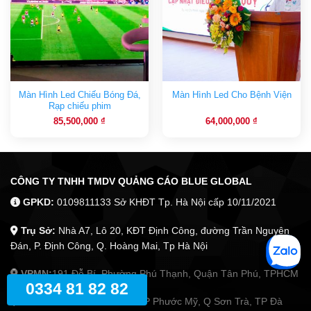
Màn Hình Led Chiếu Bóng Đá,
Màn Hình Led Cho Bệnh Viện
Rạp chiếu phim
85,500,000
₫
64,000,000
₫
CÔNG TY TNHH TMDV QUẢNG CÁO BLUE GLOBAL
GPKD:
0109811133 Sở KHĐT Tp. Hà Nội cấp 10/11/2021
Trụ Sở:
Nhà A7, Lô 20, KĐT Định Công, đường Trần Nguyên
Đán, P. Định Công, Q. Hoàng Mai, Tp Hà Nội
VPMN:
191 Đỗ Bí, Phường Phú Thạnh, Quận Tân Phú, TPHCM
0334 81 82 82
VPMT:
234 Tô Hiến Thành. P Phước Mỹ, Q Sơn Trà, TP Đà