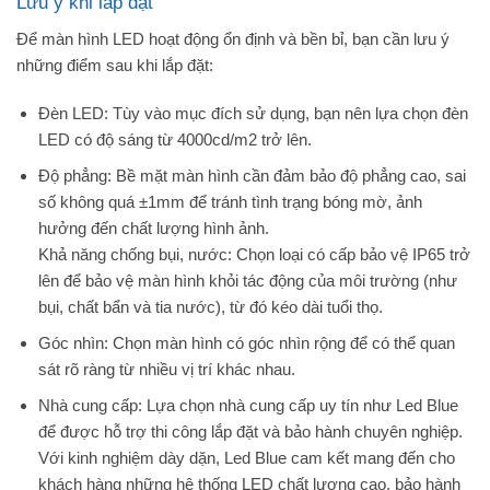
Lưu ý khi lắp đặt
Để màn hình LED hoạt động ổn định và bền bỉ, bạn cần lưu ý
những điểm sau khi lắp đặt:
Đèn LED: Tùy vào mục đích sử dụng, bạn nên lựa chọn đèn
LED có độ sáng từ 4000cd/m2 trở lên.
Độ phẳng: Bề mặt màn hình cần đảm bảo độ phẳng cao, sai
số không quá ±1mm để tránh tình trạng bóng mờ, ảnh
hưởng đến chất lượng hình ảnh.
Khả năng chống bụi, nước: Chọn loại có cấp bảo vệ IP65 trở
lên để bảo vệ màn hình khỏi tác động của môi trường (như
bụi, chất bẩn và tia nước), từ đó kéo dài tuổi thọ.
Góc nhìn: Chọn màn hình có góc nhìn rộng để có thể quan
sát rõ ràng từ nhiều vị trí khác nhau.
Nhà cung cấp: Lựa chọn nhà cung cấp uy tín như Led Blue
để được hỗ trợ thi công lắp đặt và bảo hành chuyên nghiệp.
Với kinh nghiệm dày dặn, Led Blue cam kết mang đến cho
khách hàng những hệ thống LED chất lượng cao, bảo hành