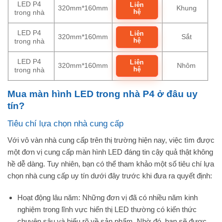
LED P4
Liên
320mm*160mm
Khung
hệ
trong nhà
LED P4
Liên
320mm*160mm
Sắt
hệ
trong nhà
LED P4
Liên
320mm*160mm
Nhôm
hệ
trong nhà
Mua màn hình LED trong nhà P4 ở đâu uy
tín?
Tiêu chí lựa chọn nhà cung cấp
Với vô vàn nhà cung cấp trên thị trường hiện nay, việc tìm được
một đơn vị cung cấp màn hình LED đáng tin cậy quả thật không
hề dễ dàng. Tuy nhiên, bạn có thể tham khảo một số tiêu chí lựa
chọn nhà cung cấp uy tín dưới đây trước khi đưa ra quyết định:
Hoạt động lâu năm: Những đơn vị đã có nhiều năm kinh
nghiệm trong lĩnh vực hiển thị LED thường có kiến thức
chuyên sâu và hiểu rõ về sản phẩm. Nhờ đó, bạn sẽ được