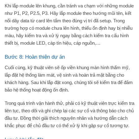
Khi lắp module lên khung, cần tránh va chạm với những module
như P1, P2, P2.5, P3. Hãy lắp module theo hướng mũi tên, kết
nối dây data từ card lên tấm theo đúng vị trí đã setup. Trong
trường hợp có module chưa lên hình, thiếu ổn định hay bị nhiễu
màu, hãy kiểm tra và xử lý ngay bằng cách kiểm tra cấu hình
thiết bị, module LED, cáp tín hiệu, cáp nguồn,…
Bước 8: Hoàn thiện dự án
Cuối cùng, kỹ thuật viên sẽ ốp viền khung màn hình thẩm mỹ,
lắp đặt hệ thống làm mát, vệ sinh và hoàn trả mặt bằng cho
khách hàng. Sau khi lắp đặt xong, chúng tôi sẽ kiểm tra để đảm
bảo hệ thống hoạt động ổn định.
Trong quá trình vận hành thử, phải có kỹ thuật viên trực kiểm tra
liên tục, theo dõi và ghi chép lại các sự cố và thông báo cho chủ
đầu tư. Đồng thời giải thích nguyên nhân và hướng dẫn cách
khắc phục để chủ đầu tư có thể xử lý khi gặp sự cố tương tự.