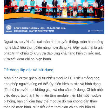
Ngoài ra, so với các loại màn hình truyền thống, màn hình công
nghệ LED tiêu thụ ít điện năng hơn đáng kể. Đây quả thật là giải
pháp trình chiếu tối ưu vừa đáp ứng khả năng hiển thị sắc nét,
vừa tiết kiệm chi phí vận hành.
Dễ dàng lắp đặt và sử dụng
Màn hình được ghép lại từ nhiều module LED siêu mỏng nhẹ,
cho phép người dùng có thể tùy biến kích thước và hình dạng
để phù hợp với mọi không gian và nhu cầu sử dụng. Chính nhờ
việc được tạo thành từ nhiều tấm module, nên khi một module
bị hỏng, bạn chỉ cần thay thế module đó mà không cần tháo
toàn bộ màn hình, giúp tiết kiệm thời gian và chi phí bảo trì.