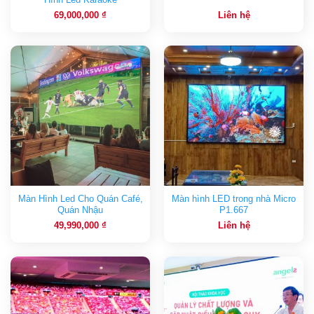
69,000,000
₫
Liên hệ
Màn Hình Led Cho Quán Café,
Màn hình LED trong nhà Micro
Quán Nhậu
P1.667
49,990,000
₫
Liên hệ