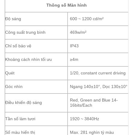
Thông số Màn hình
Độ sáng
600 ~ 1200 cd/m²
Công suất trung bình
469w/m²
Chỉ số bảo vệ
IP43
Khoảng cách nhìn tối ưu
≥4m
Quét
1/20, constant current driving
Góc nhìn
Ngang 140±10°, Dọc 130±10°
Red, Green and Blue 14-
Điều khiển độ sáng
16bits/Each
Tần số làm tươi
1920 ~ 3840Hz
Số màu hiển thị
Max. 281 nghìn tỷ màu