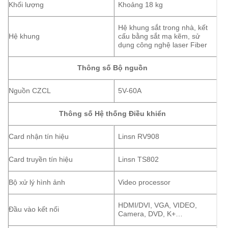
Khối lượng
Khoảng 18 kg
Hệ khung sắt trong nhà, kết
Hệ khung
cấu bằng sắt mạ kẽm, sử
dụng công nghệ laser Fiber
Thông số Bộ nguồn
Nguồn CZCL
5V-60A
Thông số Hệ thống Điều khiển
Card nhận tín hiệu
Linsn RV908
Card truyền tín hiệu
Linsn TS802
Bộ xử lý hình ảnh
Video processor
HDMI/DVI, VGA, VIDEO,
Đầu vào kết nối
Camera, DVD, K+…