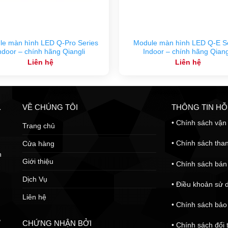
le màn hình LED Q-Pro Series
Module màn hình LED Q-E Se
ndoor – chính hãng Qiangli
Indoor – chính hãng Qiang
Liên hệ
Liên hệ
VỀ CHÚNG TÔI
THÔNG TIN H
L
•
Chính sách vận 
Trang chủ
•
Chính sách tha
Cửa hàng
n
Giới thiệu
•
Chính sách bán
Dịch Vụ
•
Điều khoản sử 
Liên hệ
•
Chính sách bảo
,
CHỨNG NHẬN BỞI
•
Chính sách đổi 