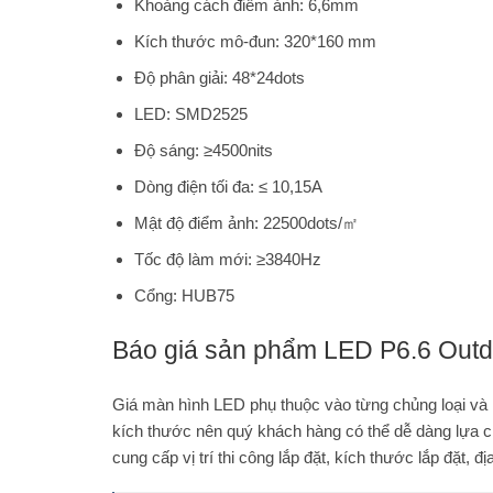
Khoảng cách điểm ảnh: 6,6mm
Kích thước mô-đun: 320*160 mm
Độ phân giải: 48*24dots
LED: SMD2525
Độ sáng: ≥4500nits
Dòng điện tối đa: ≤ 10,15A
Mật độ điểm ảnh: 22500dots/㎡
Tốc độ làm mới: ≥3840Hz
Cổng: HUB75
Báo giá sản phẩm LED
P6.6 Outdo
Giá màn hình LED phụ thuộc vào từng chủng loại và
kích thước nên quý khách hàng có thể dễ dàng lựa c
cung cấp vị trí thi công lắp đặt, kích thước lắp đặt, địa