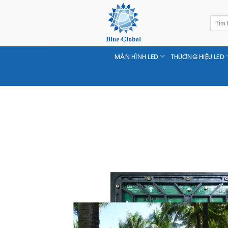
Chuyển
đến
Tìm
nội
kiếm:
dung
MÀN HÌNH LED
THƯƠNG HIỆU LED