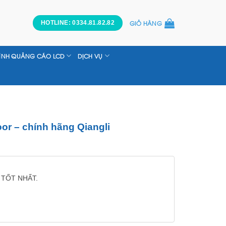
GIỎ HÀNG
HOTLINE: 0334.81.82.82
ÌNH QUẢNG CÁO LCD
DỊCH VỤ
r – chính hãng Qiangli
 TỐT NHẤT.