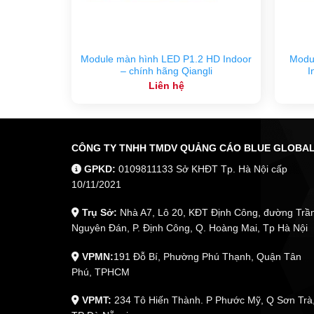
Module màn hình LED P1.2 HD Indoor
Modu
– chính hãng Qiangli
I
Liên hệ
CÔNG TY TNHH TMDV QUẢNG CÁO BLUE GLOBA
GPKD:
0109811133 Sở KHĐT Tp. Hà Nội cấp
10/11/2021
Trụ Sở:
Nhà A7, Lô 20, KĐT Định Công, đường Trầ
Nguyên Đán, P. Định Công, Q. Hoàng Mai, Tp Hà Nội
VPMN:
191 Đỗ Bí, Phường Phú Thạnh, Quận Tân
Phú, TPHCM
VPMT:
234 Tô Hiến Thành. P Phước Mỹ, Q Sơn Trà