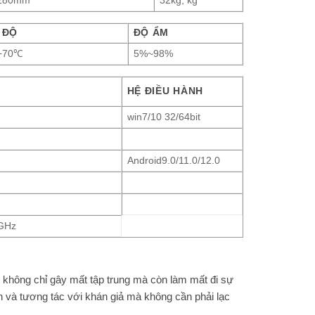
280mm
32kg; kg
 ĐỘ
ĐỘ ẨM
+70℃
5%~98%
HỆ ĐIỀU HÀNH
win7/10 32/64bit
Android9.0/11.0/12.0
4GHz
ày không chỉ gây mất tập trung mà còn làm mất đi sự
ận và tương tác với khán giả mà không cần phải lạc