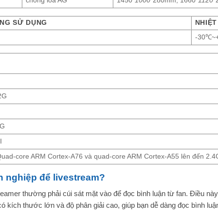
chống lóa AG
1450*
1000*
280mm; 1660*
1120*
NG SỬ DỤNG
NHIỆT
-30℃~
2G
8G
I
ad-core ARM Cortex-A76 và quad-core ARM Cortex-A55 lên đến 2.
n nghiệp để livestream?
streamer thường phải cúi sát mặt vào để đọc bình luận từ fan. Điều n
m có kích thước lớn và độ phân giải cao, giúp bạn dễ dàng đọc bình lu