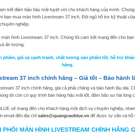
am kết đảm bảo hậu mãi tuyệt vời cho khách hàng của mình. Chúng t
hi bạn mua màn hình Livestream 37 inch. Đội ngũ hỗ trợ kỹ thuật của 
 chuyên nghiệp.
a màn hình Livestream 37 inch. Chúng tôi cam kết mang đến cho bạn
 và ấn tượng.
 phẩm, giá cả cạnh tranh, chất lượng sản phẩm tốt, hỗ trợ khá
hàng.
stream 37 inch chính hãng – Giá tốt – Bảo hành l
vestream 37 inch chính hãng, giá cả phải chăng và bảo hành lâu dài
chúng tôi còn có quy trình bán hàng hậu mãi tốt, đảm bảo sự hài lòn
BLUE sẽ mang đến cho khách hàng một dịch vụ chuyên nghiệp, nhanh c
ửi email đến địa chỉ
sales@quangcaoblue.vn
để được tư vấn và hỗ 
N PHỐI MÀN HÌNH LIVESTREAM CHÍNH HÃNG 