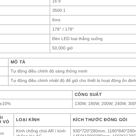
16:9
3500:1
6ms
178° / 178°
Đèn LED loại thẳng xuống
50,000 giờ
MÔ TẢ
Tự động điều chỉnh độ sáng thông minh
Tự động điều chỉnh nhiệt độ để giữ cho thiết bị hoạt động ổn địn
CÔNG SUẤT
V±10%
130W, 180W, 200W, 240W, 30
ỔI
LOẠI KÍNH
KÍCH THƯỚC ĐÓNG GÓI
Ọ VỎ
Kính chống chói AR / kính
930*
720*
280mm; 1180*
840*
280
ăm