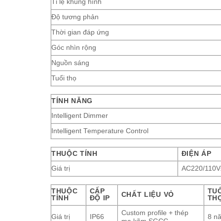
Tỉ lệ khung hình
Độ tương phản
Thời gian đáp ứng
Góc nhìn rộng
Nguồn sáng
Tuổi thọ
TÍNH NĂNG
Intelligent Dimmer
Intelligent Temperature Control
THUỘC TÍNH
ĐIỆN ÁP
Giá trị
AC220/110
THUỘC
CẤP
TU
CHẤT LIỆU VỎ
TÍNH
ĐỘ IP
TH
Custom profile + thép
Giá trị
IP66
8 n