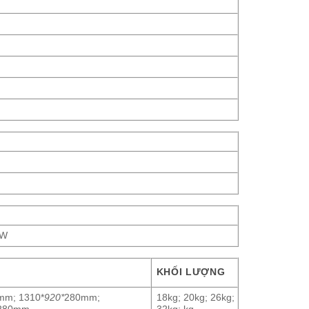
h
0W
KHỐI LƯỢNG
mm; 1310*
920*
280mm;
18kg; 20kg; 26kg;