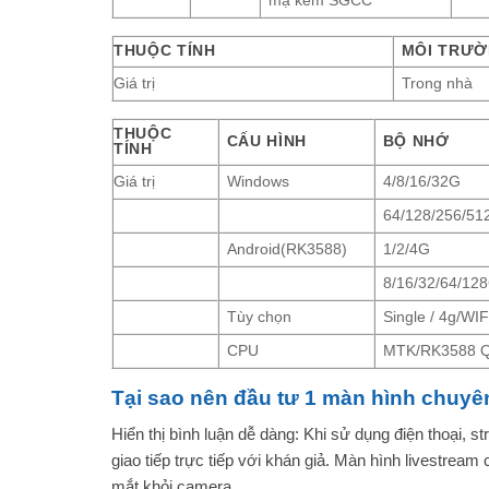
mạ kẽm SGCC
THUỘC TÍNH
MÔI TRƯỜ
Giá trị
Trong nhà
THUỘC
CẤU HÌNH
BỘ NHỚ
TÍNH
Giá trị
Windows
4/8/16/32G
64/128/256/51
Android(RK3588)
1/2/4G
8/16/32/64/12
Tùy chọn
Single / 4g/WIF
CPU
MTK/RK3588 Qu
Tại sao nên đầu tư 1 màn hình chuyê
Hiển thị bình luận dễ dàng: Khi sử dụng điện thoại, 
giao tiếp trực tiếp với khán giả. Màn hình livestrea
mắt khỏi camera.