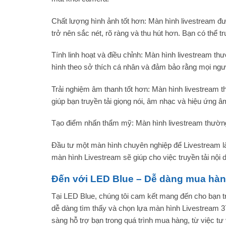
Chất lượng hình ảnh tốt hơn: Màn hình livestream đư
trở nên sắc nét, rõ ràng và thu hút hơn. Bạn có thể t
Tính linh hoạt và điều chỉnh: Màn hình livestream t
hình theo sở thích cá nhân và đảm bảo rằng mọi ngườ
Trải nghiệm âm thanh tốt hơn: Màn hình livestream t
giúp bạn truyền tải giọng nói, âm nhạc và hiệu ứng â
Tạo điểm nhấn thẩm mỹ: Màn hình livestream thường c
Đầu tư một màn hình chuyên nghiệp để Livestream là
màn hình Livestream sẽ giúp cho việc truyền tải nội 
Đến với LED Blue – Dễ dàng mua hàn
Tại LED Blue, chúng tôi cam kết mang đến cho bạn tr
dễ dàng tìm thấy và chọn lựa màn hình Livestream 37
sàng hỗ trợ bạn trong quá trình mua hàng, từ việc t