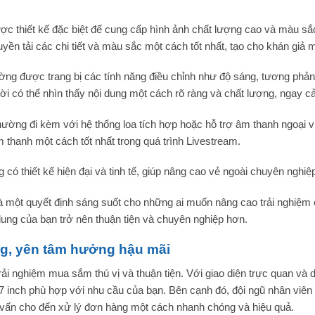
ợc thiết kế đặc biệt để cung cấp hình ảnh chất lượng cao và màu sắc
ruyền tải các chi tiết và màu sắc một cách tốt nhất, tạo cho khán giả 
hường được trang bị các tính năng điều chỉnh như độ sáng, tương phả
i có thể nhìn thấy nội dung một cách rõ ràng và chất lượng, ngay cả
hường đi kèm với hệ thống loa tích hợp hoặc hỗ trợ âm thanh ngoại v
m thanh một cách tốt nhất trong quá trình Livestream.
ó thiết kế hiện đại và tinh tế, giúp nâng cao vẻ ngoài chuyên nghiệ
 một quyết định sáng suốt cho những ai muốn nâng cao trải nghiệm c
dung của bạn trở nên thuận tiện và chuyên nghiệp hơn.
g, yên tâm hưởng hậu mãi
ải nghiệm mua sắm thú vị và thuận tiện. Với giao diện trực quan và d
 inch phù hợp với nhu cầu của bạn. Bên cạnh đó, đội ngũ nhân viên 
ư vấn cho đến xử lý đơn hàng một cách nhanh chóng và hiệu quả.