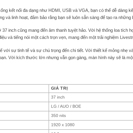
 cổng kết nối đa dạng như HDMI, USB và VGA, bạn có thể dễ dàng kết 
àng và linh hoạt, đảm bảo rằng bạn sẽ luôn sẵn sàng để tạo ra những 
 37 inch cũng mang đến âm thanh tuyệt hảo. Với hệ thống loa tích hợ
ệu và tiếng nói một cách trọn vẹn, mang đến một trải nghiệm Livest
 với sự tinh tế và sự chú trọng đến chi tiết. Với thiết kế mỏng nhẹ v
n. Với kích thước lớn nhưng vẫn gọn gàng, màn hình này sẽ là một p
GIÁ TRỊ
37 inch
LG / AUO / BOE
350 nits
1920 x 1080