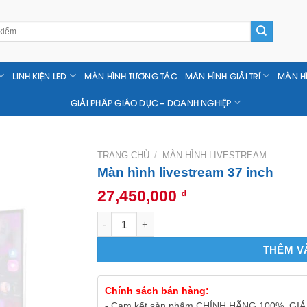
LINH KIỆN LED
MÀN HÌNH TƯƠNG TÁC
MÀN HÌNH GIẢI TRÍ
MÀN H
GIẢI PHÁP GIÁO DỤC – DOANH NGHIỆP
TRANG CHỦ
/
MÀN HÌNH LIVESTREAM
Màn hình livestream 37 inch
27,450,000
₫
Màn hình livestream 37 inch số lượng
THÊM V
Chính sách bán hàng:
- Cam kết sản phẩm CHÍNH HÃNG 100%, GIÁ