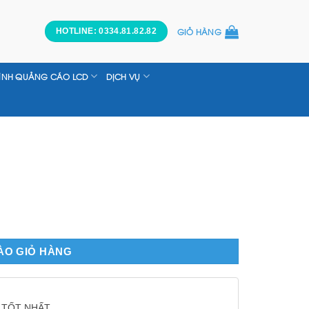
GIỎ HÀNG
HOTLINE: 0334.81.82.82
ÌNH QUẢNG CÁO LCD
DỊCH VỤ
ÀO GIỎ HÀNG
 TỐT NHẤT.