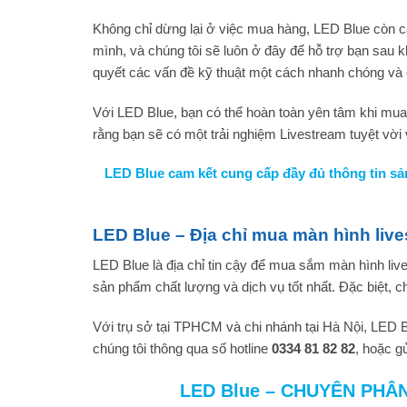
Không chỉ dừng lại ở việc mua hàng, LED Blue còn c
mình, và chúng tôi sẽ luôn ở đây để hỗ trợ bạn sau k
quyết các vấn đề kỹ thuật một cách nhanh chóng và
Với LED Blue, bạn có thể hoàn toàn yên tâm khi mu
rằng bạn sẽ có một trải nghiệm Livestream tuyệt vời
LED Blue cam kết cung cấp đầy đủ thông tin sản
LED Blue – Địa chỉ mua màn hình live
LED Blue là địa chỉ tin cậy để mua sắm màn hình li
sản phẩm chất lượng và dịch vụ tốt nhất. Đặc biệt, 
Với trụ sở tại TPHCM và chi nhánh tại Hà Nội, LED 
chúng tôi thông qua số hotline
0334 81 82 82
, hoặc g
LED Blue – CHUYÊN PHÂ