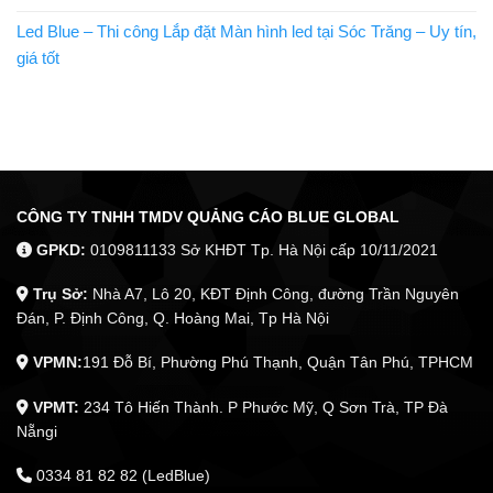
Led Blue – Thi công Lắp đặt Màn hình led tại Sóc Trăng – Uy tín,
giá tốt
CÔNG TY TNHH TMDV QUẢNG CÁO BLUE GLOBAL
GPKD:
0109811133 Sở KHĐT Tp. Hà Nội cấp 10/11/2021
Trụ Sở:
Nhà A7, Lô 20, KĐT Định Công, đường Trần Nguyên
Đán, P. Định Công, Q. Hoàng Mai, Tp Hà Nội
VPMN:
191 Đỗ Bí, Phường Phú Thạnh, Quận Tân Phú, TPHCM
VPMT:
234 Tô Hiến Thành. P Phước Mỹ, Q Sơn Trà, TP Đà
Nẵngi
0334 81 82 82 (LedBlue)