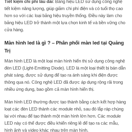
Tiết kiệm chi phí lâu dài
: Bảng hiệu LED sử dụng công nghệ
tiết kiệm năng lượng, giúp giảm chi phí điện và có tuổi thọ cao
hơn so với các loại bảng hiệu truyền thống. Điều này làm cho
bảng hiệu LED trở thành một lựa chọn kinh tế và bền vững cho
cửa hàng.
Màn hình led là gì ? – Phân phối màn led tại Quảng
Trị
Màn hình LED là một loại màn hình hiển thị sử dụng công nghệ
đèn LED (Light-Emitting Diode). LED là một loại thiết bị bán dẫn
phát sáng, được sử dụng để tạo ra ánh sáng khi điện được
thông qua nó. Công nghệ LED đã được áp dụng rộng rãi trong
nhiều ứng dụng, bao gồm cả màn hình hiển thị.
Màn hình LED thường được tạo thành bằng cách kết hợp hàng
loạt các đèn LED thành các module nhỏ, sau đó lắp ráp chúng
lại với nhau để tạo thành một màn hình lớn hơn. Các module
LED này có thể được điều khiển riêng lẻ để tạo ra các mẫu,
hình ảnh và video khác nhau trên màn hình.