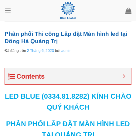
Chuyển
đến
nội
dung
Phân phối Thi công Lắp đặt Màn hình led tại
Đông Hà Quảng Trị
Đã đăng trên
2 Tháng 6, 2023
bởi
admin
Contents
LED BLUE (0334.81.8282) KÍNH CHÀO
QUÝ KHÁCH
PHÂN PHỐI LẮP ĐẶT MÀN HÌNH LED
TẠI QUẢNG TRỊ