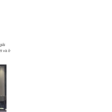
giải
ét và ở