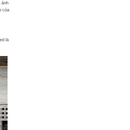
h ảnh
p của
ed là