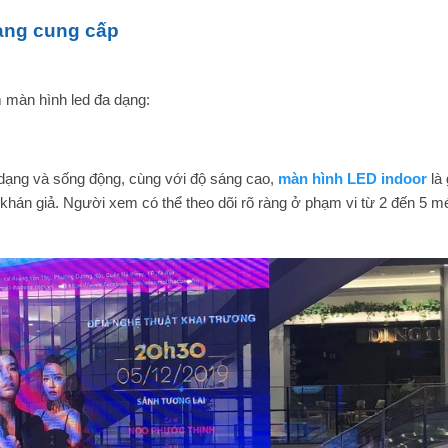
ang cung cấp
 màn hình led đa dạng:
 dạng và sống động, cùng với độ sáng cao,
màn hình LED indoor
là 
 khán giả. Người xem có thể theo dõi rõ ràng ở phạm vi từ 2 đến 5 m