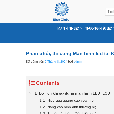
Chuyển
đến
Tìm
nội
kiếm:
dung
MÀN HÌNH LED
THƯƠNG HIỆU LED
Phân phối, thi công Màn hình led tại K
Đã đăng trên
7 Tháng 8, 2024
bởi
admin
Contents
Lợi ích khi sử dụng màn hình LED, LCD
Hiệu quả quảng cáo vượt trội
Nâng cao hình ảnh thương hiệu
Truyền tải thông điệp hiệu quả