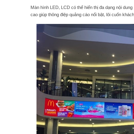
Màn hình LED, LCD có thể hiển thị đa dạng nội dung
cao giúp thông điệp quảng cáo nổi bật, lôi cuốn khác