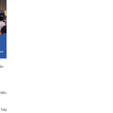
ản
hiệu
m hay