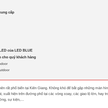
cung cấp
g LED của LED BLUE
h cho quý khách hàng
ndoor
Outdoor
ên rất phổ biến tại Kiên Giang. Không khó để bắt gặp những màn hìn
t, xuất hiện trên đường phố tại các vòng xoay, các giao lộ lớn, hay t
rường, sự kiện,…