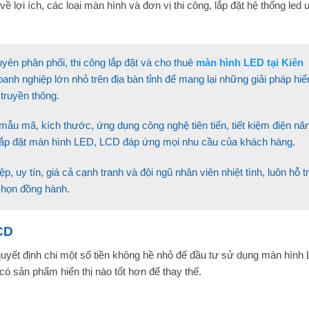
về lợi ích, các loại màn hình và đơn vị thi công, lắp đặt hệ thống led u
yên phân phối, thi công lắp đặt và cho thuê
màn hình LED tại Kiên
anh nghiệp lớn nhỏ trên địa bàn tỉnh để mang lại những giải pháp hiển
 truyền thông.
u mã, kích thước, ứng dụng công nghệ tiên tiến, tiết kiệm điện nă
ụ lắp đặt màn hình LED, LCD đáp ứng mọi nhu cầu của khách hàng.
 uy tín, giá cả cạnh tranh và đội ngũ nhân viên nhiệt tình, luôn hỗ t
chọn đồng hành.
CD
 quyết định chi một số tiền không hề nhỏ để đầu tư sử dụng màn hình
có sản phẩm hiển thị nào tốt hơn để thay thế.