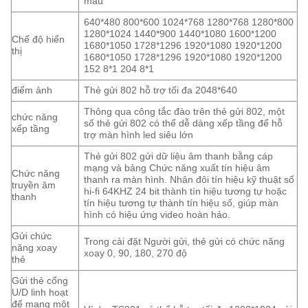
màu
640*480 800*600 1024*768 1280*768 1280*800
1280*1024 1440*900 1440*1080 1600*1200
Chế độ hiển
1680*1050 1728*1296 1920*1080 1920*1200
thị
1680*1050 1728*1296 1920*1080 1920*1200
152 8*1 204 8*1
điểm ảnh
Thẻ gửi 802 hỗ trợ tối đa 2048*640
Thông qua công tắc đào trên thẻ gửi 802, một
chức năng
số thẻ gửi 802 có thể dễ dàng xếp tầng để hỗ
xếp tầng
trợ màn hình led siêu lớn
Thẻ gửi 802 gửi dữ liệu âm thanh bằng cáp
mạng và bảng Chức năng xuất tín hiệu âm
Chức năng
thanh ra màn hình. Nhân đôi tín hiệu kỹ thuật số
truyền âm
hi-fi 64KHZ 24 bit thành tín hiệu tương tự hoặc
thanh
tín hiệu tương tự thành tín hiệu số, giúp màn
hình có hiệu ứng video hoàn hảo.
Gửi chức
Trong cài đặt Người gửi, thẻ gửi có chức năng
năng xoay
xoay 0, 90, 180, 270 độ
thẻ
Gửi thẻ cổng
U/D linh hoạt
để mang một