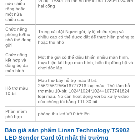
Ví dụ: TS801 có thể hỗ trợ tối đa 1280*1024 với
nửa chiều
hai cổng
rộng hoặc
một nửa
chiều cao
Chức năng
Trong cài đặt Người gửi, tỷ lệ chiều rộng và
phóng to/thu
chiều cao có thể được đặt để thực hiện phóng to
nhỏ thẻ đang
hoặc thu nhỏ
gửi
Chức năng
Một thẻ gửi có thể điều khiển nhiều màn hình,
kết hợp và
thực hiện kết hợp màn hình, hiển thị đồng bộ và
đồng bộ đa
chơi độc lập.
màn hình
Màu thứ bảy hỗ trợ màu 8 bit:
256*256*256=16777216 loại màu. Thứ tám hỗ
Hỗ trợ màu
trợ màu 10-bit: 1024*1024*1024=1073741824
10-bit
loại màu. Nó cần hoạt động với bộ xử lý video
của chúng tôi bằng TTL 30 bit.
Phần mềm
phòng thu led V9.0 trở lên
phù hợp
Báo giá sản phẩm Linsn Technology TS902
LED Sender Card tốt nhất thị trường