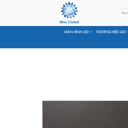
Chuyển
đến
Tìm
nội
kiếm:
dung
MÀN HÌNH LED
THƯƠNG HIỆU LED