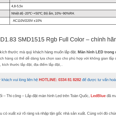
4,8-5,5v
Nhiệt độ -20℃~+50℃; Độ ẩm, 10%~90%RH.
AC110V/220V ±10%
 D1.83 SMD1515 Rgb Full Color
– chính hãn
 kích thước mà quý khách hàng muốn lắp đặt.
Màn hình LED trong 
ách hàng có thể dễ dàng lựa chọn sao cho phù hợp với không gian lắp
, kích thước lắp đặt, địa điểm lắp đặt,..
 khách vui lòng liên hệ
HOTLINE: 0334 81 8282
để được tư vấn hoà
ối – Thi công – Lắp đặt màn hình Led trên Toàn Quốc,
LedBlue
đã ma
 có xuất xứ rõ ràng và nhập tận gốc nhà sản xuất. Cùng với đó chún