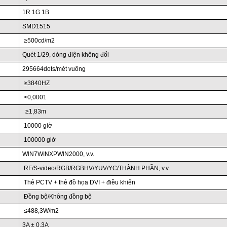
1R 1G 1B
SMD1515
≥500cd/m2
Quét 1/29, dòng điện không đổi
295664dots/mét vuông
≥3840HZ
<0,0001
≥1,83m
10000 giờ
100000 giờ
WIN7WINXPWIN2000, v.v.
RF/S-video/RGB/RGBHV/YUV/YC/THÀNH PHẦN, v.v.
Thẻ PCTV + thẻ đồ họa DVI + điều khiển
Đồng bộ/Không đồng bộ
≤488,3W/m2
3A ± 0,3A