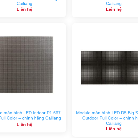
Cailiang
Cailiang
Liên hệ
Liên hệ
e màn hình LED Indoor P1.667
Module màn hình LED D5 Big S
ll Color – chính hãng Cailiang
Outdoor Full Color – chính 
Cailiang
Liên hệ
Liên hệ