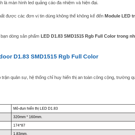
h là màn hình led quảng cáo đa nhiệm và hiện đại.
ất được các đơn vị tin dùng không thể không kể đến
Module LED tr
c bạn dòng sản phẩm
LED D1.83 SMD1515 Rgb Full Color trong nhà
door D1.83 SMD1515 Rgb Full Color
 trận quân sự, hệ thống chỉ huy hiển thị an toàn công cộng, trường qu
Mô-đun hiển thị LED D1.83
320mm * 160mm.
174*87
1,83mm.