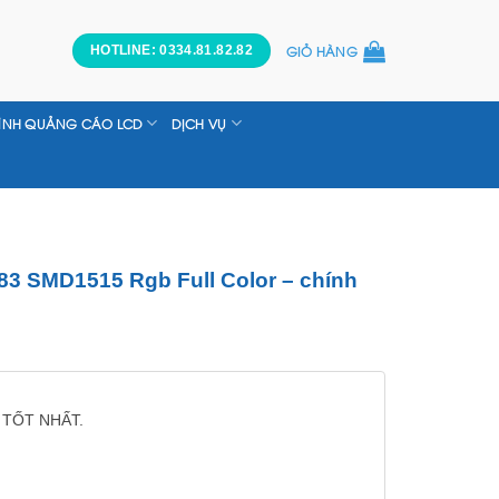
GIỎ HÀNG
HOTLINE: 0334.81.82.82
ÌNH QUẢNG CÁO LCD
DỊCH VỤ
83 SMD1515 Rgb Full Color – chính
 TỐT NHẤT.