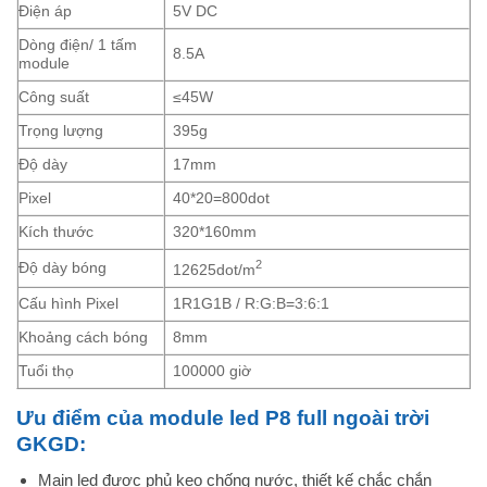
Điện áp
5V DC
Dòng điện/ 1 tấm
8.5A
module
Công suất
≤45W
Trọng lượng
395g
Độ dày
17mm
Pixel
40*20=800dot
Kích thước
320*160mm
2
Độ dày bóng
12625dot/m
Cấu hình Pixel
1R1G1B / R:G:B=3:6:1
Khoảng cách bóng
8mm
Tuổi thọ
100000 giờ
Ưu điểm của module led P8 full ngoài trời
GKGD:
Main led được phủ keo chống nước, thiết kế chắc chắn