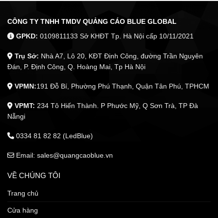
CÔNG TY TNHH TMDV QUẢNG CÁO BLUE GLOBAL
GPKD:
0109811133 Sở KHĐT Tp. Hà Nội cấp 10/11/2021
Trụ Sở:
Nhà A7, Lô 20, KĐT Định Công, đường Trần Nguyên
Đán, P. Định Công, Q. Hoàng Mai, Tp Hà Nội
VPMN:
191 Đỗ Bí, Phường Phú Thạnh, Quận Tân Phú, TPHCM
VPMT:
234 Tô Hiến Thành. P Phước Mỹ, Q Sơn Trà, TP Đà
Nẵngi
0334 81 82 82 (LedBlue)
Email: sales@quangcaoblue.vn
VỀ CHÚNG TÔI
Trang chủ
Cửa hàng