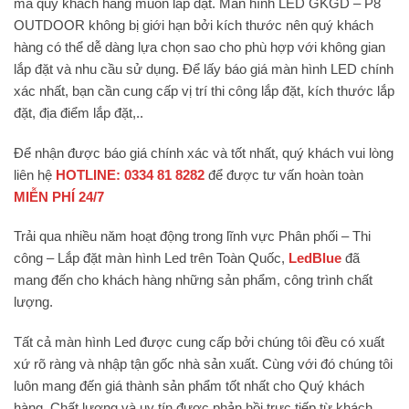
mà quý khách hàng muốn lắp đặt. Màn hình LED GKGD – P8
OUTDOOR không bị giới hạn bởi kích thước nên quý khách
hàng có thể dễ dàng lựa chọn sao cho phù hợp với không gian
lắp đặt và nhu cầu sử dụng. Để lấy báo giá màn hình LED chính
xác nhất, bạn cần cung cấp vị trí thi công lắp đặt, kích thước lắp
đặt, địa điểm lắp đặt,..
Để nhận được báo giá chính xác và tốt nhất, quý khách vui lòng
liên hệ
HOTLINE: 0334 81 8282
để được tư vấn hoàn toàn
MIỄN PHÍ 24/7
Trải qua nhiều năm hoạt động trong lĩnh vực Phân phối – Thi
công – Lắp đặt màn hình Led trên Toàn Quốc,
LedBlue
đã
mang đến cho khách hàng những sản phẩm, công trình chất
lượng.
Tất cả màn hình Led được cung cấp bởi chúng tôi đều có xuất
xứ rõ ràng và nhập tận gốc nhà sản xuất. Cùng với đó chúng tôi
luôn mang đến giá thành sản phẩm tốt nhất cho Quý khách
hàng. Chất lượng và uy tín được phản hồi trực tiếp từ khách