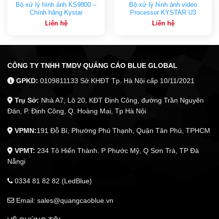
Bộ xử lý hình ảnh KS9800 –
Bộ xử lý hình ảnh video
Chính hãng Kystar
Processor KYSTAR U3
Liên hệ
Liên hệ
CÔNG TY TNHH TMDV QUẢNG CÁO BLUE GLOBAL
GPKD:
0109811133 Sở KHĐT Tp. Hà Nội cấp 10/11/2021
Trụ Sở:
Nhà A7, Lô 20, KĐT Định Công, đường Trần Nguyên
Đán, P. Định Công, Q. Hoàng Mai, Tp Hà Nội
VPMN:
191 Đỗ Bí, Phường Phú Thạnh, Quận Tân Phú, TPHCM
VPMT:
234 Tô Hiến Thành. P Phước Mỹ, Q Sơn Trà, TP Đà
Nẵngi
0334 81 82 82 (LedBlue)
Email: sales@quangcaoblue.vn