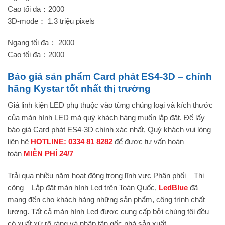
Cao tối đa：2000
3D-mode： 1.3 triệu pixels
Ngang tối đa： 2000
Cao tối đa：2000
Báo giá sản phẩm Card phát ES4-3D – chính
hãng Kystar tốt nhất thị trường
Giá linh kiện LED phụ thuộc vào từng chủng loại và kích thước
của màn hình LED mà quý khách hàng muốn lắp đặt. Để lấy
báo giá Card phát ES4-3D chính xác nhất, Quý khách vui lòng
liên hệ
HOTLINE: 0334 81 8282
để được tư vấn hoàn
toàn
MIỄN PHÍ 24/7
Trải qua nhiều năm hoạt động trong lĩnh vực Phân phối – Thi
công – Lắp đặt màn hình Led trên Toàn Quốc,
LedBlue
đã
mang đến cho khách hàng những sản phẩm, công trình chất
lượng. Tất cả màn hình Led được cung cấp bởi chúng tôi đều
có xuất xứ rõ ràng và nhập tận gốc nhà sản xuất.