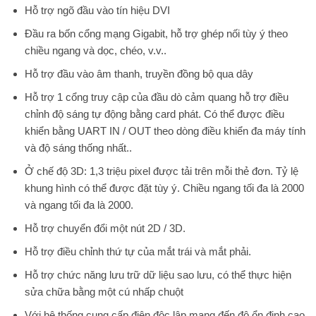
Hỗ trợ ngõ đầu vào tín hiệu DVI
Đầu ra bốn cổng mạng Gigabit, hỗ trợ ghép nối tùy ý theo
chiều ngang và dọc, chéo, v.v..
Hỗ trợ đầu vào âm thanh, truyền đồng bộ qua dây
Hỗ trợ 1 cổng truy cập của đầu dò cảm quang hỗ trợ điều
chỉnh độ sáng tự động bằng card phát. Có thể được điều
khiển bằng UART IN / OUT theo dòng điều khiển đa máy tính
và độ sáng thống nhất..
Ở chế độ 3D: 1,3 triệu pixel được tải trên mỗi thẻ đơn. Tỷ lệ
khung hình có thể được đặt tùy ý. Chiều ngang tối đa là 2000
và ngang tối đa là 2000.
Hỗ trợ chuyển đổi một nút 2D / 3D.
Hỗ trợ điều chỉnh thứ tự của mắt trái và mắt phải.
Hỗ trợ chức năng lưu trữ dữ liệu sao lưu, có thể thực hiện
sửa chữa bằng một cú nhấp chuột
Với hệ thống cung cấp điện độc lập mang đến độ ổn định cao