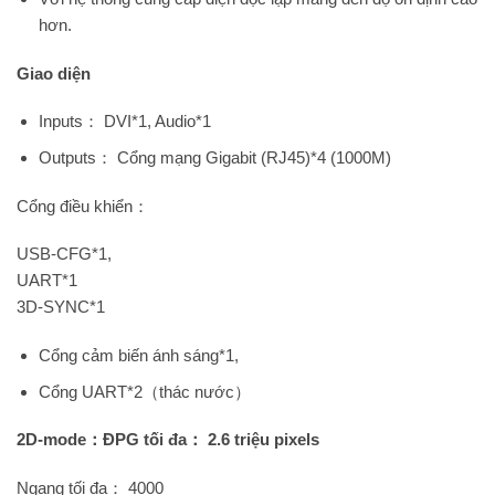
hơn.
Giao diện
Inputs： DVI*1, Audio*1
Outputs： Cổng mạng Gigabit (RJ45)*4 (1000M)
Cổng điều khiển：
USB-CFG*1,
UART*1
3D-SYNC*1
Cổng cảm biến ánh sáng*1,
Cổng UART*2（thác nước）
2D-mode：ĐPG tối đa： 2.6 triệu pixels
Ngang tối đa： 4000