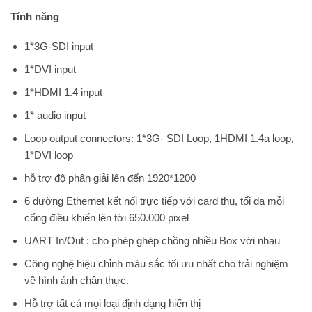
Tính năng
1*3G-SDI input
1*DVI input
1*HDMI 1.4 input
1* audio input
Loop output connectors: 1*3G- SDI Loop, 1HDMI 1.4a loop,
1*DVI loop
hỗ trợ độ phân giải lên đến 1920*1200
6 đường Ethernet kết nối trực tiếp với card thu, tối đa mỗi
cổng điều khiển lên tới 650.000 pixel
UART In/Out : cho phép ghép chồng nhiều Box với nhau
Công nghệ hiệu chỉnh màu sắc tối ưu nhất cho trải nghiệm
về hình ảnh chân thực.
Hỗ trợ tất cả mọi loại định dạng hiển thị