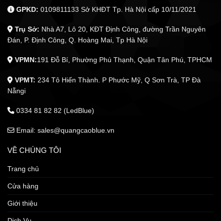
GPKD:
0109811133 Sở KHĐT Tp. Hà Nội cấp 10/11/2021
Trụ Sở:
Nhà A7, Lô 20, KĐT Định Công, đường Trần Nguyên
Đán, P. Định Công, Q. Hoàng Mai, Tp Hà Nội
VPMN:
191 Đỗ Bí, Phường Phú Thạnh, Quận Tân Phú, TPHCM
VPMT:
234 Tô Hiến Thành. P Phước Mỹ, Q Sơn Trà, TP Đà
Nẵngi
0334 81 82 82 (LedBlue)
Email: sales@quangcaoblue.vn
VỀ CHÚNG TÔI
Trang chủ
Cửa hàng
Giới thiệu
Dịch Vụ