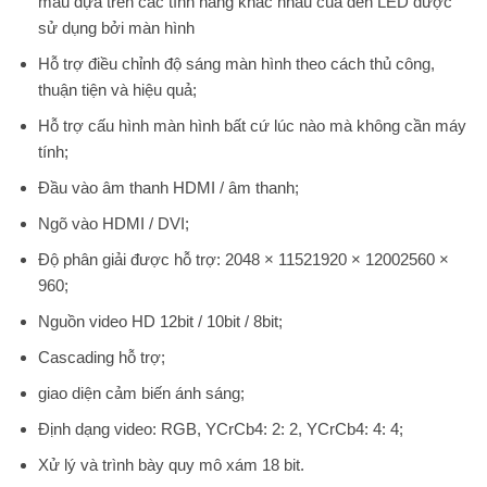
màu dựa trên các tính năng khác nhau của đèn LED được
sử dụng bởi màn hình
Hỗ trợ điều chỉnh độ sáng màn hình theo cách thủ công,
thuận tiện và hiệu quả;
Hỗ trợ cấu hình màn hình bất cứ lúc nào mà không cần máy
tính;
Đầu vào âm thanh HDMI / âm thanh;
Ngõ vào HDMI / DVI;
Độ phân giải được hỗ trợ: 2048 × 11521920 × 12002560 ×
960;
Nguồn video HD 12bit / 10bit / 8bit;
Cascading hỗ trợ;
giao diện cảm biến ánh sáng;
Định dạng video: RGB, YCrCb4: 2: 2, YCrCb4: 4: 4;
Xử lý và trình bày quy mô xám 18 bit.